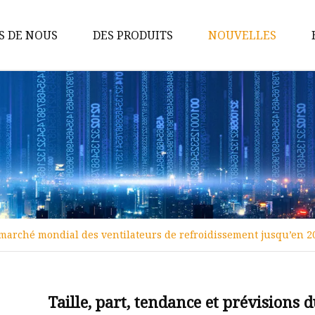
S DE NOUS
DES PRODUITS
NOUVELLES
Pourvoirie Marine
Ventilateur à flux axial marin
Ventilateur centrifuge marin
Ventilateur à flux axial industriel
Ventilateur centrifuge industriel
u marché mondial des ventilateurs de refroidissement jusqu’en 2
Taille, part, tendance et prévisions