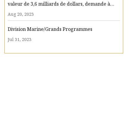
valeur de 3,6 milliards de dollars, demande à
nouveau un navire de guerre amphibie bloqué
Aug 20, 2023
Division Marine/Grands Programmes
Jul 31, 2023